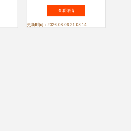
询服务
司 · 承接“荣丰嘉园2期楼宇定
查看详情
制交付——搬家信息资讯与支
更新时间：2026-08-06 21:08:14
持服务”投标书中识别编制方
案简述